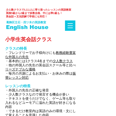
少人数クラスで1人1人に寄り添ったレッスンの英語教室
英検5級から2級まで多数合格、中には準1級も！
英会話＋文法読解で学校にも対応！​
葛飾区立石・四ツ木の英語教室
English House
小学生英会話クラス
クラスの特長
・フレンドリーでお子様向けにも
教務経験豊富
な外国人の先生
・基本的には1クラス4名までの
少人数クラス
・他の外国人の先生の英会話スクール等と比べ
リーズナブルな価格
・毎月の月謝によるお支払い・お休みの際は
振
替レッスン対応
レッスンの特長
・外国人の先生の正確な発音
・少人数クラスなので発言する機会が多い
・テキストを使うだけでなく、ゲーム等も取り
入れるなどユーモアに溢れた英語が好きになる
内容
・できるだけ教室内は英語のみの環境・文にし
て覚えることを意識した内容